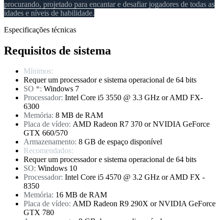
procurando, projetado para encantar e desafiar jogadores de todas as
idades e níveis de habilidade.
Especificações técnicas
Requisitos de sistema
Mínimos:
Requer um processador e sistema operacional de 64 bits
SO *:
Windows 7
Processador:
Intel Core i5 3550 @ 3.3 GHz or AMD FX-
6300
Memória:
8 MB de RAM
Placa de vídeo:
AMD Radeon R7 370 or NVIDIA GeForce
GTX 660/570
Armazenamento:
8 GB de espaço disponível
Recomendados:
Requer um processador e sistema operacional de 64 bits
SO:
Windows 10
Processador:
Intel Core i5 4570 @ 3.2 GHz or AMD FX -
8350
Memória:
16 MB de RAM
Placa de vídeo:
AMD Radeon R9 290X or NVIDIA GeForce
GTX 780