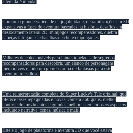
a temida Ninhada.
Com uma grande variedade na jogabilidade, de ramificações em 3D
expansivas a fases de aventura baseadas na história, desafios em
deslocamento lateral 2D, minijogos recompensadores, quebra-
cabeças intrigantes e batalhas de chefe empolgantes.
Milhares de colecionáveis para juntar, toneladas de segredos
recompensadores para descobrir, um elenco de personagens
memoráveis e todo um guarda-roupa de fantasias para este
aventureiro estiloso.
Uma reinterpretação completa do Super Lucky's Tale original, que
oferece fases repaginadas e novas, câmera 360 graus, melhor
controle de movimentos e grandes melhorias em todos os aspectos,
incluindo narrativa, cenas, música e mais.
Este é o jogo de plataforma e aventura 3D que você estava