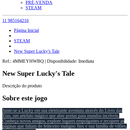
PRÉ-VENDA
STEAM
11 985164216
Página Inicial
STEAM
New Super Lucky's Tale
Ref.:
4MMEYHWBQ
|
Disponibilidade:
Imediata
New Super Lucky's Tale
Descrição do produto
Sobre este jogo
Junte-se a Lucky em sua eletrizante aventura através do Livro das
Eras, um artefato mágico que abre portas para mundos incríveis.
Conheça novos amigos, explore lugares empolgantes e recupere as
páginas que faltam do feiticeiro maligno Jinx e sua família de vilões,